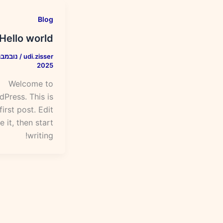
Blog
Hello world!
/
udi.zisser
2025
Welcome to
Press. This is
first post. Edit
e it, then start
writing!